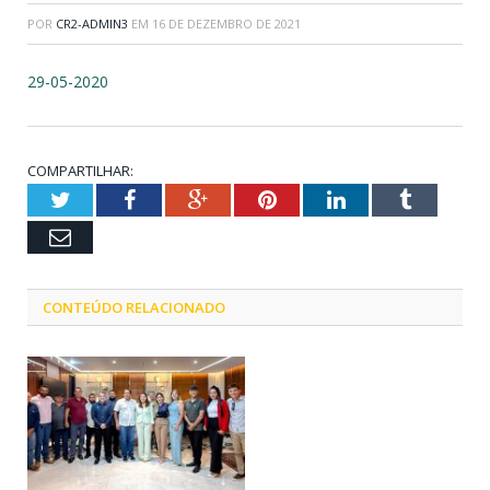
POR
CR2-ADMIN3
EM
16 DE DEZEMBRO DE 2021
29-05-2020
COMPARTILHAR:
Twitter
Facebook
Google+
Pinterest
LinkedIn
Tumblr
Email
CONTEÚDO RELACIONADO