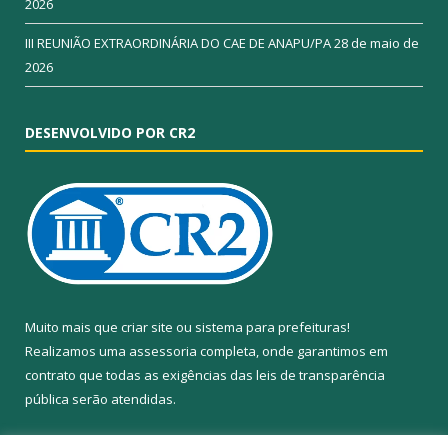
2026
III REUNIÃO EXTRAORDINÁRIA DO CAE DE ANAPU/PA
28 de maio de
2026
DESENVOLVIDO POR CR2
Muito mais que
criar site
ou
sistema para prefeituras
!
Realizamos uma
assessoria
completa, onde garantimos em
contrato que todas as exigências das
leis de transparência
pública
serão atendidas.
Conheça o
PNTP
e o
Radar da Transparência Pública