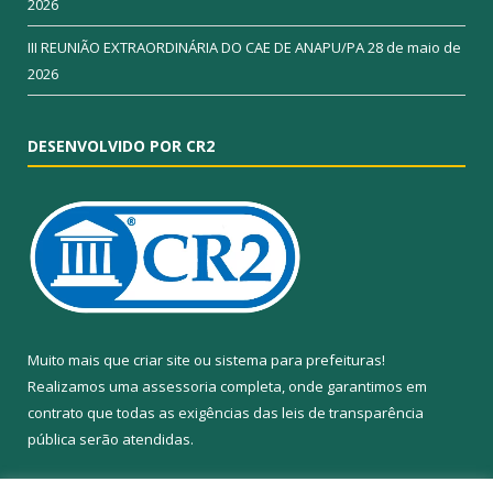
2026
III REUNIÃO EXTRAORDINÁRIA DO CAE DE ANAPU/PA
28 de maio de
2026
DESENVOLVIDO POR CR2
Muito mais que
criar site
ou
sistema para prefeituras
!
Realizamos uma
assessoria
completa, onde garantimos em
contrato que todas as exigências das
leis de transparência
pública
serão atendidas.
Conheça o
PNTP
e o
Radar da Transparência Pública