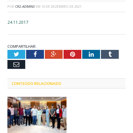
POR
CR2-ADMIN3
EM
16 DE DEZEMBRO DE 2021
24.11.2017
COMPARTILHAR:
Twitter
Facebook
Google+
Pinterest
LinkedIn
Tumblr
Email
CONTEÚDO RELACIONADO