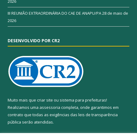
2026
III REUNIÃO EXTRAORDINÁRIA DO CAE DE ANAPU/PA
28 de maio de
2026
DESENVOLVIDO POR CR2
Muito mais que
criar site
ou
sistema para prefeituras
!
Realizamos uma
assessoria
completa, onde garantimos em
contrato que todas as exigências das
leis de transparência
pública
serão atendidas.
Conheça o
PNTP
e o
Radar da Transparência Pública