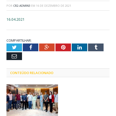
POR
CR2-ADMIN3
EM
16 DE DEZEMBRO DE 2021
16.04.2021
COMPARTILHAR:
Twitter
Facebook
Google+
Pinterest
LinkedIn
Tumblr
Email
CONTEÚDO RELACIONADO