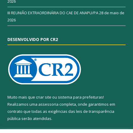
2026
III REUNIÃO EXTRAORDINÁRIA DO CAE DE ANAPU/PA
28 de maio de
2026
DESENVOLVIDO POR CR2
Muito mais que
criar site
ou
sistema para prefeituras
!
Realizamos uma
assessoria
completa, onde garantimos em
contrato que todas as exigências das
leis de transparência
pública
serão atendidas.
Conheça o
PNTP
e o
Radar da Transparência Pública