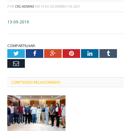
POR
CR2-ADMIN3
EM
16 DE DEZEMBRO DE 2021
13-09-2019
COMPARTILHAR:
Twitter
Facebook
Google+
Pinterest
LinkedIn
Tumblr
Email
CONTEÚDO RELACIONADO