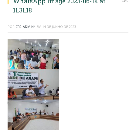
WhatsApp Image 2023-06-14 at
0
11.31.18
POR
CR2-ADMIN4
EM
14 DE JUNHO DE 2023