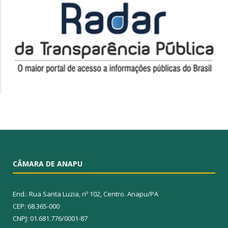
CÂMARA DE ANAPU
End.: Rua Santa Luzia, nº 102, Centro. Anapu/PA
CEP: 68.365-000
CNPJ: 01.681.776/0001-87