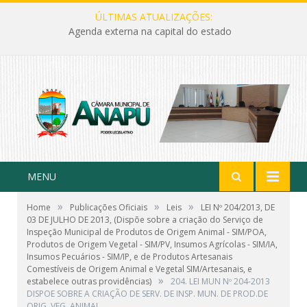
ÚLTIMAS ATUALIZAÇÕES:
Agenda externa na capital do estado
MENU
»
»
»
Home
Publicações Oficiais
Leis
LEI Nº 204/2013, DE
03 DE JULHO DE 2013, (Dispõe sobre a criação do Serviço de
Inspeção Municipal de Produtos de Origem Animal - SIM/POA,
Produtos de Origem Vegetal - SIM/PV, Insumos Agrícolas - SIM/IA,
Insumos Pecuários - SIM/IP, e de Produtos Artesanais
Comestíveis de Origem Animal e Vegetal SIM/Artesanais, e
»
estabelece outras providências)
204. LEI MUN Nº 204-2013
DISPOE SOBRE A CRIAÇÃO DE SERV. DE INSP. MUN. DE PROD.DE
ORIG. VEG, ANIMAL…