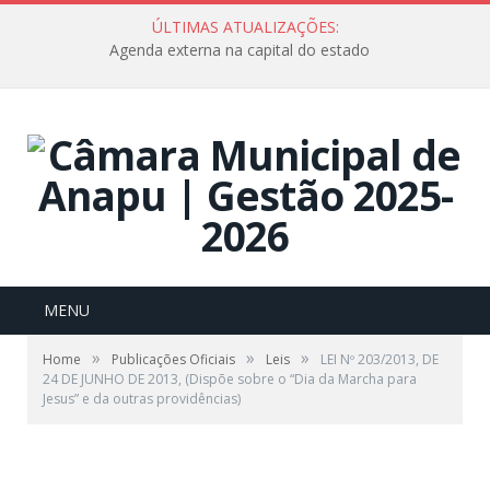
ÚLTIMAS ATUALIZAÇÕES:
Agenda externa na capital do estado
MENU
»
»
»
Home
Publicações Oficiais
Leis
LEI Nº 203/2013, DE
24 DE JUNHO DE 2013, (Dispõe sobre o “Dia da Marcha para
Jesus” e da outras providências)