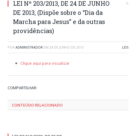
LEI Nº 203/2013, DE 24 DE JUNHO
0
DE 2013, (Dispõe sobre o “Dia da
Marcha para Jesus” e da outras
providências)
POR
ADMINISTRADOR
EM
24 DE JUNHO DE 2013
LEIS
Clique aqui para visualizar
Tw
Fa
Go
Pi
Li
Tu
Em
COMPARTILHAR:
CONTEÚDO RELACIONADO