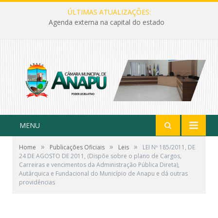
ÚLTIMAS ATUALIZAÇÕES:
Agenda externa na capital do estado
MENU
»
»
»
Home
Publicações Oficiais
Leis
LEI Nº 185/2011, DE
24 DE AGOSTO DE 2011, (Dispõe sobre o plano de Cargos,
Carreiras e vencimentos da Administração Pública Direta),
Autárquica e Fundacional do Município de Anapu e dá outras
providências