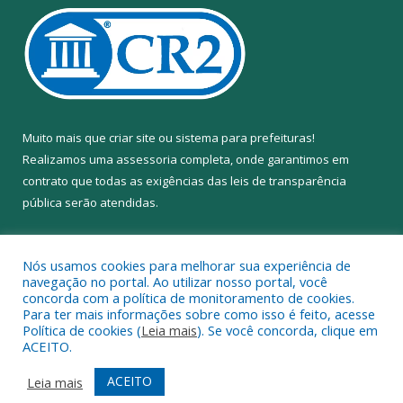
Muito mais que
criar site
ou
sistema para prefeituras
!
Realizamos uma
assessoria
completa, onde garantimos em
contrato que todas as exigências das
leis de transparência
pública
serão atendidas.
Conheça o
PNTP
e o
Radar da Transparência Pública
Nós usamos cookies para melhorar sua experiência de
navegação no portal. Ao utilizar nosso portal, você
concorda com a política de monitoramento de cookies.
Para ter mais informações sobre como isso é feito, acesse
Política de cookies (
Leia mais
). Se você concorda, clique em
Todos os direitos reservados a Câmara Municipal de Anapu.
ACEITO.
Mapa do Site
Acessar Área Administrativa
ACEITO
Leia mais
Acessar Webmail