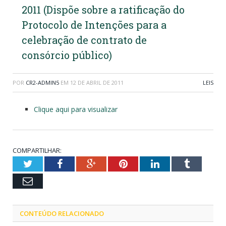
2011 (Dispõe sobre a ratificação do
Protocolo de Intenções para a
celebração de contrato de
consórcio público)
POR
CR2-ADMIN5
EM
12 DE ABRIL DE 2011
LEIS
Clique aqui para visualizar
COMPARTILHAR:
Twitter
Facebook
Google+
Pinterest
LinkedIn
Tumblr
Email
CONTEÚDO RELACIONADO