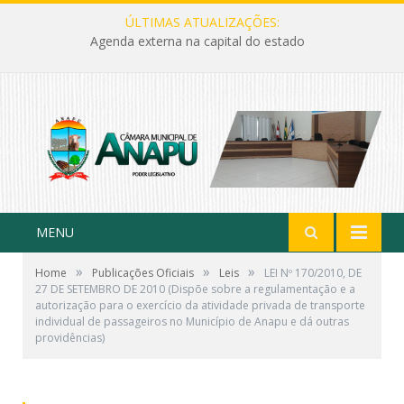
ÚLTIMAS ATUALIZAÇÕES:
Agenda externa na capital do estado
MENU
»
»
»
Home
Publicações Oficiais
Leis
LEI Nº 170/2010, DE
27 DE SETEMBRO DE 2010 (Dispõe sobre a regulamentação e a
autorização para o exercício da atividade privada de transporte
individual de passageiros no Município de Anapu e dá outras
providências)