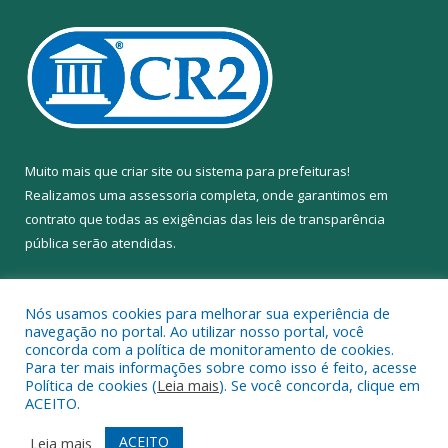
Muito mais que
criar site
ou
sistema para prefeituras
!
Realizamos uma
assessoria
completa, onde garantimos em
contrato que todas as exigências das
leis de transparência
pública
serão atendidas.
Conheça o
PNTP
e o
Radar da Transparência Pública
Nós usamos cookies para melhorar sua experiência de
navegação no portal. Ao utilizar nosso portal, você
concorda com a política de monitoramento de cookies.
Para ter mais informações sobre como isso é feito, acesse
Política de cookies (
Leia mais
). Se você concorda, clique em
Todos os direitos reservados a Câmara Municipal de Anapu.
ACEITO.
Mapa do Site
Acessar Área Administrativa
ACEITO
Leia mais