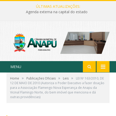
ÚLTIMAS ATUALIZAÇÕES:
Agenda externa na capital do estado
MENU
»
»
»
Home
Publicações Oficiais
Leis
LEI Nº 163/2010, DE
12 DE MAIO DE 2010 (Autoriza o Poder Executivo a fazer doação
para a Associação Flamengo Nova Esperança de Anapu da
Vicinal Flamingo Norte, do bem imóvel que menciona e dá
outras providências)