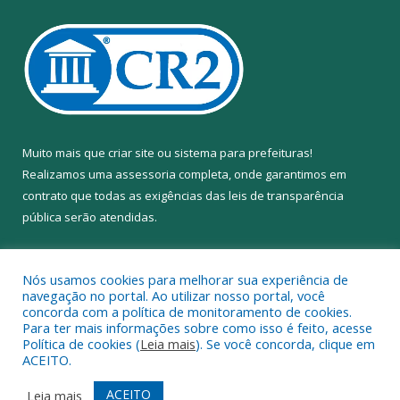
Muito mais que
criar site
ou
sistema para prefeituras
!
Realizamos uma
assessoria
completa, onde garantimos em
contrato que todas as exigências das
leis de transparência
pública
serão atendidas.
Conheça o
PNTP
e o
Radar da Transparência Pública
Nós usamos cookies para melhorar sua experiência de
navegação no portal. Ao utilizar nosso portal, você
concorda com a política de monitoramento de cookies.
Para ter mais informações sobre como isso é feito, acesse
Política de cookies (
Leia mais
). Se você concorda, clique em
Todos os direitos reservados a Câmara Municipal de Anapu.
ACEITO.
Mapa do Site
Acessar Área Administrativa
ACEITO
Leia mais