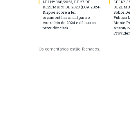
LEI Nº 368/2023, DE 27 DE
LEI Nº 3
DEZEMBRO DE 2023 (LOA 2024-
DEZEMBR
Dispõe sobre a lei
Sobre D
orçamentária anual para o
Pública L
exercício de 2024 e dá outras
Monte Po
providências)
Anapu/PA
Providên
Os comentários estão fechados.