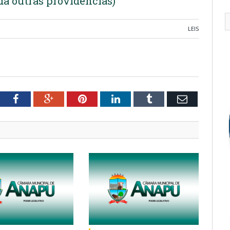
 dá outras providências)
LEIS
tter
Facebook
Google+
Pinterest
LinkedIn
Tumblr
Email