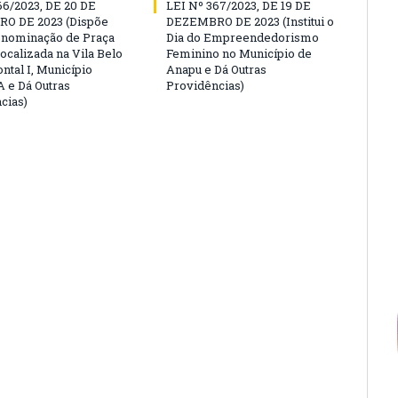
66/2023, DE 20 DE
LEI Nº 367/2023, DE 19 DE
O DE 2023 (Dispõe
DEZEMBRO DE 2023 (Institui o
enominação de Praça
Dia do Empreendedorismo
ocalizada na Vila Belo
Feminino no Município de
ntal I, Município
Anapu e Dá Outras
 e Dá Outras
Providências)
cias)