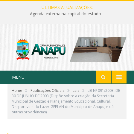
ÚLTIMAS ATUALIZAÇÕES:
Agenda externa na capital do estado
MENU
»
»
»
Home
Publicações Oficiais
Leis
LEI Nº 091/2003, DE
30 DE JUNHO DE 2003 (Dispõe sobre a criação da Secretaria
Municipal de Gestão e Planejamento Educacional, Cultural,
Desportiva e do Lazer-GEPLAN do Município de Anapu, e dá
outras providências)