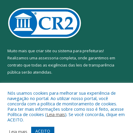
Muito mais que
criar site
ou
sistema para prefeituras
!
Realizamos uma
assessoria
completa, onde garantimos em
contrato que todas as exigências das
leis de transparência
pública
serão atendidas.
Conheça o
PNTP
e o
Radar da Transparência Pública
Nós usamos cookies para melhorar sua experiência de
navegação no portal. Ao utilizar nosso portal, você
concorda com a política de monitoramento de cookies.
Para ter mais informações sobre como isso é feito, acesse
Política de cookies (
Leia mais
). Se você concorda, clique em
Todos os direitos reservados a Câmara Municipal de Anapu.
ACEITO.
Mapa do Site
Acessar Área Administrativa
ACEITO
Leia mais