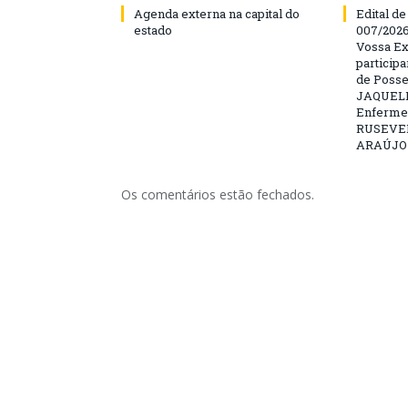
Agenda externa na capital do
Edital d
estado
007/202
Vossa Ex
particip
de Posse
JAQUELI
Enfermei
RUSEVE
ARAÚJO –
Os comentários estão fechados.