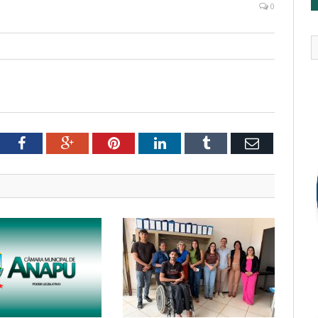
0
tter
Facebook
Google+
Pinterest
LinkedIn
Tumblr
Email