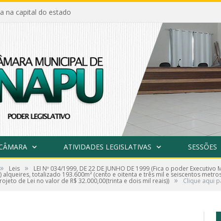
a na capital do estado
 CÂMARA
ATIVIDADES LEGISLATIVAS
SESSÕES
»
»
Leis
LEI Nº 034/1999, DE 22 DE JUNHO DE 1999 (Fica o poder Executivo 
alqueires, totalizado 193.600m² (cento e oitenta e três mil e seiscentos metr
»
eto de Lei no valor de R$ 32.000,00(trinta e dois mil reais))
Clique aqui p