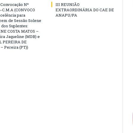
e Convocação Nº
III REUNIÃO
6-C.M.A (CONVOCO
EXTRAORDINÁRIA DO CAE DE
celência para
ANAPU/PA
arem de Sessão Solene
 dos Suplentes:
NE COSTA MATOS –
ra Jaqueline (MDB) e
L PEREIRA DE
 Pereira (PT))