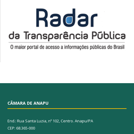
CÂMARA DE ANAPU
End.: Rua Santa Luzia, nº 102, Centro. Anapu/PA
CEP: 68.365-000