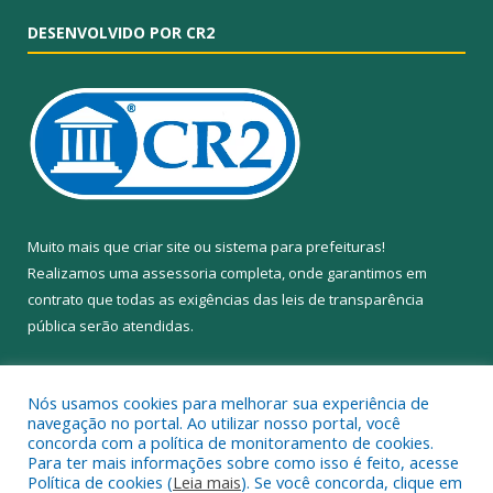
DESENVOLVIDO POR CR2
Muito mais que
criar site
ou
sistema para prefeituras
!
Realizamos uma
assessoria
completa, onde garantimos em
contrato que todas as exigências das
leis de transparência
pública
serão atendidas.
Conheça o
PNTP
e o
Radar da Transparência Pública
Nós usamos cookies para melhorar sua experiência de
navegação no portal. Ao utilizar nosso portal, você
concorda com a política de monitoramento de cookies.
Para ter mais informações sobre como isso é feito, acesse
Política de cookies (
Leia mais
). Se você concorda, clique em
Todos os direitos reservados a Câmara Municipal de Anapu.