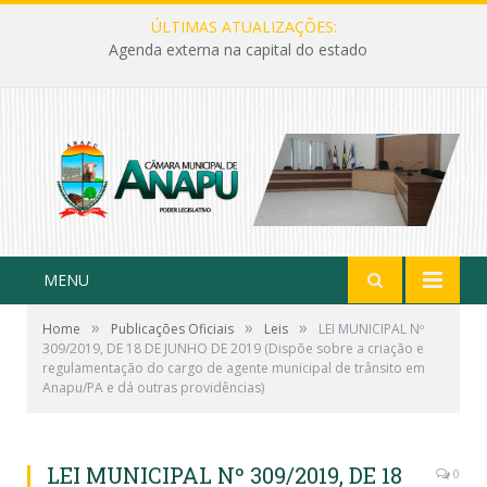
ÚLTIMAS ATUALIZAÇÕES:
Agenda externa na capital do estado
MENU
»
»
»
Home
Publicações Oficiais
Leis
LEI MUNICIPAL Nº
309/2019, DE 18 DE JUNHO DE 2019 (Dispõe sobre a criação e
regulamentação do cargo de agente municipal de trânsito em
Anapu/PA e dá outras providências)
LEI MUNICIPAL Nº 309/2019, DE 18
0