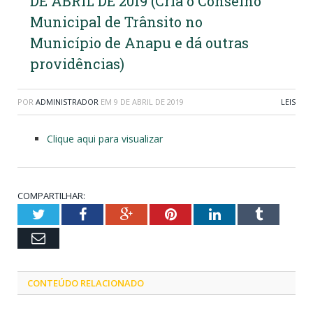
DE ABRIL DE 2019 (Cria o Conselho
Municipal de Trânsito no
Município de Anapu e dá outras
providências)
POR
ADMINISTRADOR
EM
9 DE ABRIL DE 2019
LEIS
Clique aqui para visualizar
COMPARTILHAR:
Twitter
Facebook
Google+
Pinterest
LinkedIn
Tumblr
Email
CONTEÚDO RELACIONADO