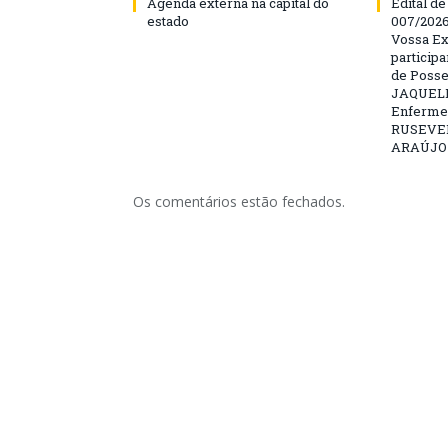
Agenda externa na capital do
Edital d
estado
007/202
Vossa Ex
particip
de Posse
JAQUELI
Enfermei
RUSEVE
ARAÚJO –
Os comentários estão fechados.