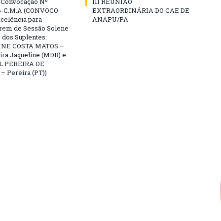
e Convocação Nº
III REUNIÃO
6-C.M.A (CONVOCO
EXTRAORDINÁRIA DO CAE DE
celência para
ANAPU/PA
arem de Sessão Solene
 dos Suplentes:
NE COSTA MATOS –
ra Jaqueline (MDB) e
L PEREIRA DE
 Pereira (PT))