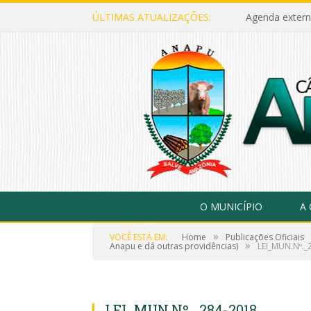
ÚLTIMAS ATUALIZAÇÕES:
Agenda extern
O MUNICÍPIO
A
»
VOCÊ ESTÁ EM:
Home
Publicações Oficiais
»
Anapu e dá outras providências)
LEI_MUN.Nº._
LEI_MUN.Nº._284-2018