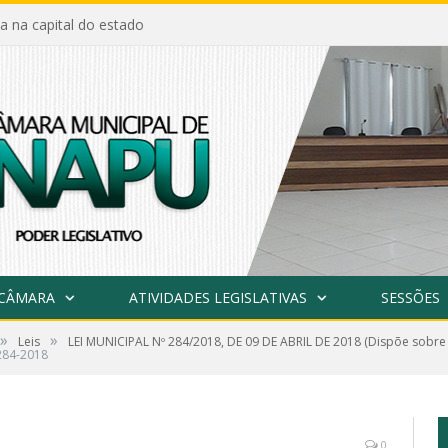
a na capital do estado
 CÂMARA
ATIVIDADES LEGISLATIVAS
SESSÕES
»
»
Leis
LEI MUNICIPAL Nº 284/2018, DE 09 DE ABRIL DE 2018 (Dispõe sobre
284-2018
0