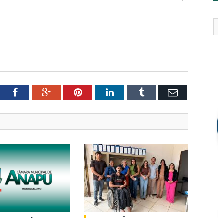
tter
Facebook
Google+
Pinterest
LinkedIn
Tumblr
Email