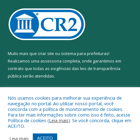
Muito mais que
criar site
ou
sistema para prefeituras
!
Realizamos uma
assessoria
completa, onde garantimos em
contrato que todas as exigências das
leis de transparência
pública
serão atendidas.
Conheça o
PNTP
e o
Radar da Transparência Pública
Nós usamos cookies para melhorar sua experiência de
navegação no portal. Ao utilizar nosso portal, você
concorda com a política de monitoramento de cookies.
Para ter mais informações sobre como isso é feito, acesse
Política de cookies (
Leia mais
). Se você concorda, clique em
Todos os direitos reservados a Câmara Municipal de Anapu.
ACEITO.
Mapa do Site
Acessar Área Administrativa
ACEITO
Leia mais