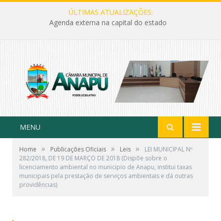
ÚLTIMAS ATUALIZAÇÕES:
Agenda externa na capital do estado
MENU
»
»
»
Home
Publicações Oficiais
Leis
LEI MUNICIPAL Nº
282/2018, DE 19 DE MARÇO DE 2018 (Dispõe sobre o
licenciamento ambiental no municipio de Anapu, institui taxas
municipais pela prestação de serviços ambientais e dá outras
providências)