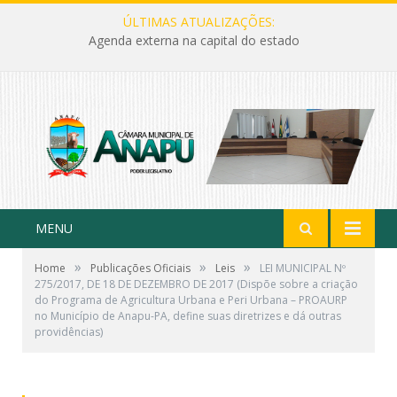
ÚLTIMAS ATUALIZAÇÕES:
Agenda externa na capital do estado
MENU
»
»
»
Home
Publicações Oficiais
Leis
LEI MUNICIPAL Nº
275/2017, DE 18 DE DEZEMBRO DE 2017 (Dispõe sobre a criação
do Programa de Agricultura Urbana e Peri Urbana – PROAURP
no Município de Anapu-PA, define suas diretrizes e dá outras
providências)