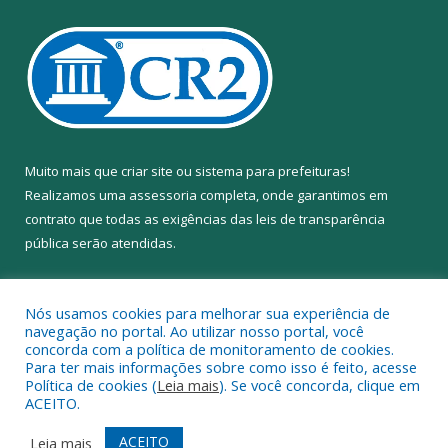
Muito mais que
criar site
ou
sistema para prefeituras
!
Realizamos uma
assessoria
completa, onde garantimos em
contrato que todas as exigências das
leis de transparência
pública
serão atendidas.
Conheça o
PNTP
e o
Radar da Transparência Pública
Nós usamos cookies para melhorar sua experiência de
navegação no portal. Ao utilizar nosso portal, você
concorda com a política de monitoramento de cookies.
Para ter mais informações sobre como isso é feito, acesse
Política de cookies (
Leia mais
). Se você concorda, clique em
Todos os direitos reservados a Câmara Municipal de Anapu.
ACEITO.
Mapa do Site
Acessar Área Administrativa
ACEITO
Leia mais