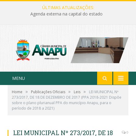
ÚLTIMAS ATUALIZAÇÕES:
Agenda externa na capital do estado
MENU
»
»
»
Home
Publicações Oficiais
Leis
LEI MUNICIPAL Nº
273/2017, DE 18 DE DEZEMBRO DE 2017 (PPA 2018-2021 Dispõe
sobre o plano plurianual PPA do município Anapu, para o
período de 2018 a 2021)
LEI MUNICIPAL Nº 273/2017, DE 18
0