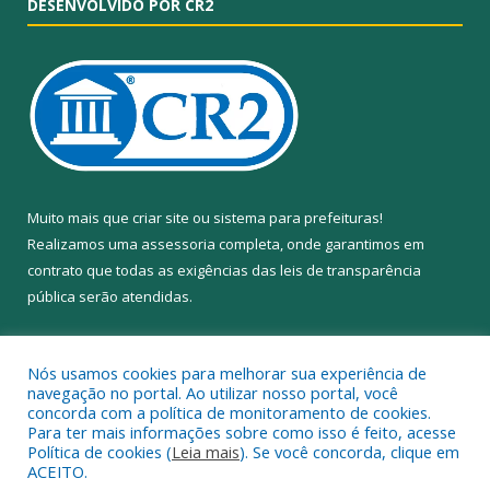
DESENVOLVIDO POR CR2
Muito mais que
criar site
ou
sistema para prefeituras
!
Realizamos uma
assessoria
completa, onde garantimos em
contrato que todas as exigências das
leis de transparência
pública
serão atendidas.
Conheça o
PNTP
e o
Radar da Transparência Pública
Nós usamos cookies para melhorar sua experiência de
navegação no portal. Ao utilizar nosso portal, você
concorda com a política de monitoramento de cookies.
Para ter mais informações sobre como isso é feito, acesse
Política de cookies (
Leia mais
). Se você concorda, clique em
Todos os direitos reservados a Câmara Municipal de Anapu.
ACEITO.