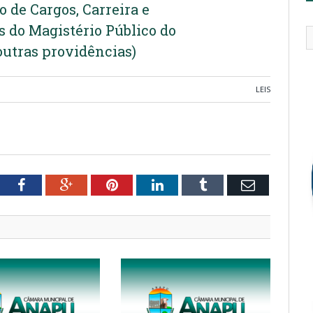
o de Cargos, Carreira e
 do Magistério Público do
outras providências)
LEIS
tter
Facebook
Google+
Pinterest
LinkedIn
Tumblr
Email