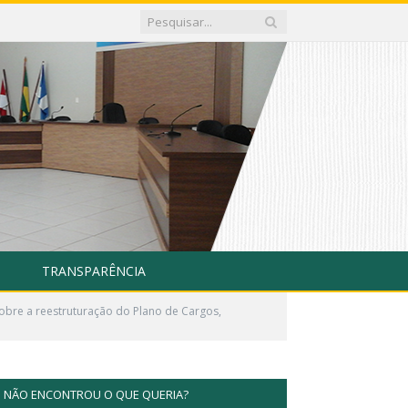
TRANSPARÊNCIA
obre a reestruturação do Plano de Cargos,
NÃO ENCONTROU O QUE QUERIA?