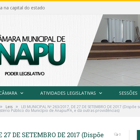
a na capital do estado
 CÂMARA
ATIVIDADES LEGISLATIVAS
SESSÕES
»
»
Leis
LEI MUNICIPAL Nº 263/2017, DE 27 DE SETEMBRO DE 2017 (Dispõe s
tério Público do Município de Anapu/PA, e dá outras providências)
E 27 DE SETEMBRO DE 2017 (Dispõe
0