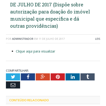
DE JULHO DE 2017 (Dispõe sobre
autorização para doação do imóvel
municipal que especifica e dá
outras providências)
POR
ADMINISTRADOR
EM
11 DE JULHO DE 2017
LEIS
Clique aqui para visualizar
COMPARTILHAR:
Twitter
Facebook
Google+
Pinterest
LinkedIn
Tumblr
Email
CONTEÚDO RELACIONADO