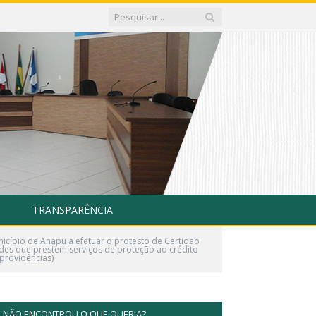
TRANSPARÊNCIA
icípio de Anapu a efetuar o protesto de Certidão
idades que prestem serviços de proteção ao crédito
providências)
NÃO ENCONTROU O QUE QUERIA?