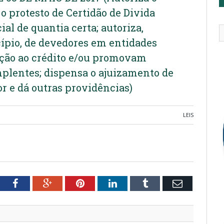
o protesto de Certidão de Divida
ial de quantia certa; autoriza,
ípio, de devedores em entidades
eção ao crédito e/ou promovam
plentes; dispensa o ajuizamento de
or e dá outras providências)
LEIS
tter
Facebook
Google+
Pinterest
LinkedIn
Tumblr
Email