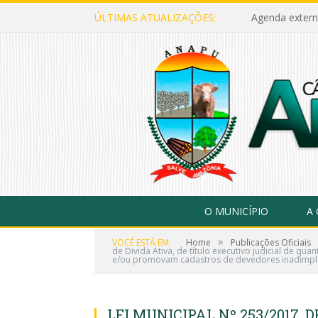
ÚLTIMAS ATUALIZAÇÕES:
Agenda extern
O MUNICÍPIO
A
»
VOCÊ ESTÁ EM:
Home
Publicações Oficiais
de Divida Ativa, de título executivo judicial de q
e/ou promovam cadastros de devedores inadimplent
LEI MUNICIPAL Nº 253/2017, DE