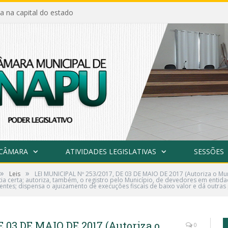
a na capital do estado
 CÂMARA
ATIVIDADES LEGISLATIVAS
SESSÕES
»
»
Leis
LEI MUNICIPAL Nº 253/2017, DE 03 DE MAIO DE 2017 (Autoriza o Mun
uantia certa; autoriza, também, o registro pelo Município, de devedores em ent
es; dispensa o ajuizamento de execuções fiscais de baixo valor e dá outras 
 03 DE MAIO DE 2017 (Autoriza o
0