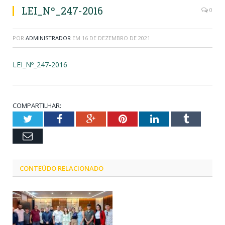
LEI_Nº_247-2016
0
POR
ADMINISTRADOR
EM
16 DE DEZEMBRO DE 2021
LEI_Nº_247-2016
COMPARTILHAR:
Twitter
Facebook
Google+
Pinterest
LinkedIn
Tumblr
Email
CONTEÚDO RELACIONADO