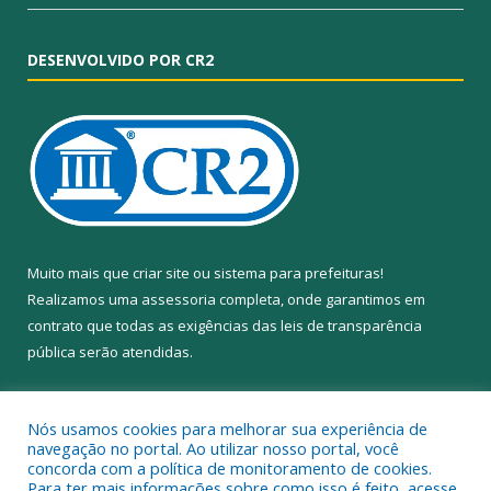
DESENVOLVIDO POR CR2
Muito mais que
criar site
ou
sistema para prefeituras
!
Realizamos uma
assessoria
completa, onde garantimos em
contrato que todas as exigências das
leis de transparência
pública
serão atendidas.
Conheça o
PNTP
e o
Radar da Transparência Pública
Nós usamos cookies para melhorar sua experiência de
navegação no portal. Ao utilizar nosso portal, você
concorda com a política de monitoramento de cookies.
Para ter mais informações sobre como isso é feito, acesse