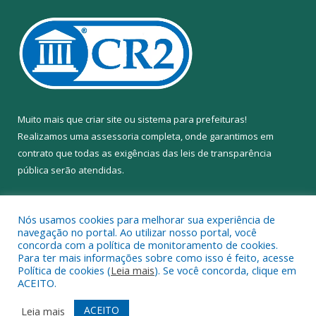
Muito mais que
criar site
ou
sistema para prefeituras
!
Realizamos uma
assessoria
completa, onde garantimos em
contrato que todas as exigências das
leis de transparência
pública
serão atendidas.
Conheça o
PNTP
e o
Radar da Transparência Pública
Nós usamos cookies para melhorar sua experiência de
navegação no portal. Ao utilizar nosso portal, você
concorda com a política de monitoramento de cookies.
Para ter mais informações sobre como isso é feito, acesse
Política de cookies (
Leia mais
). Se você concorda, clique em
Todos os direitos reservados a Câmara Municipal de Anapu.
ACEITO.
Mapa do Site
Acessar Área Administrativa
ACEITO
Leia mais