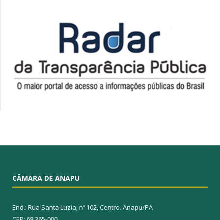
CÂMARA DE ANAPU
End.: Rua Santa Luzia, nº 102, Centro. Anapu/PA
CEP: 68.365-000