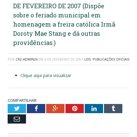
DE FEVEREIRO DE 2007 (Dispõe
sobre o feriado municipal em
homenagem a freira católica Irmã
Doroty Mae Stang e dá outras
providências.)
POR
CR2-ADMIN26
EM
6 DE FEVEREIRO DE 2007
LEIS
,
PUBLICAÇÕES OFICIAIS
Clique aqui para visualizar
COMPARTILHAR:
Twitter
Facebook
Google+
Pinterest
LinkedIn
Tumblr
Email