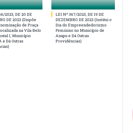
66/2023, DE 20 DE
LEI Nº 367/2023, DE 19 DE
O DE 2023 (Dispõe
DEZEMBRO DE 2023 (Institui o
enominação de Praça
Dia do Empreendedorismo
ocalizada na Vila Belo
Feminino no Município de
ntal I, Município
Anapu e Dá Outras
 e Dá Outras
Providências)
cias)