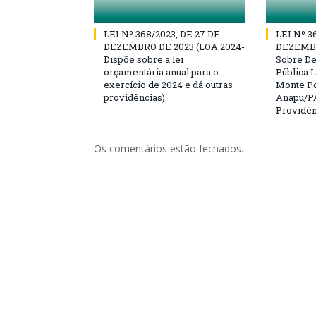
LEI Nº 368/2023, DE 27 DE
LEI Nº 3
DEZEMBRO DE 2023 (LOA 2024-
DEZEMBR
Dispõe sobre a lei
Sobre D
orçamentária anual para o
Pública L
exercício de 2024 e dá outras
Monte Po
providências)
Anapu/PA
Providên
Os comentários estão fechados.