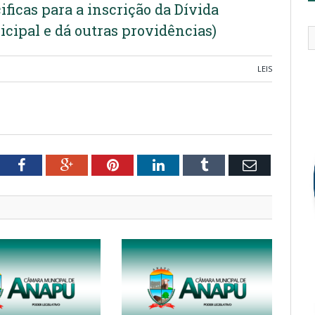
ficas para a inscrição da Dívida
cipal e dá outras providências)
LEIS
tter
Facebook
Google+
Pinterest
LinkedIn
Tumblr
Email