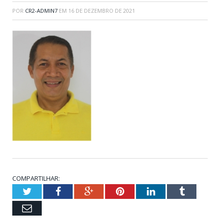
POR
CR2-ADMIN7
EM
16 DE DEZEMBRO DE 2021
COMPARTILHAR:
Twitter
Facebook
Google+
Pinterest
LinkedIn
Tumblr
Email