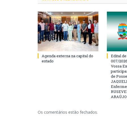
Agenda externa na capital do
Edital d
estado
007/202
Vossa Ex
particip
de Posse
JAQUELI
Enfermei
RUSEVE
ARAÚJO –
Os comentários estão fechados.