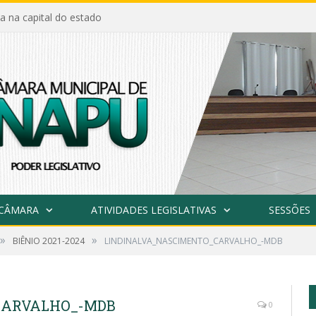
a na capital do estado
 CÂMARA
ATIVIDADES LEGISLATIVAS
SESSÕES
»
»
BIÊNIO 2021-2024
LINDINALVA_NASCIMENTO_CARVALHO_-MDB
CARVALHO_-MDB
0