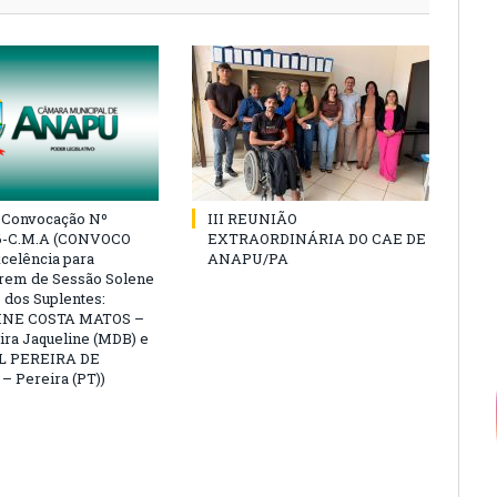
e Convocação Nº
III REUNIÃO
6-C.M.A (CONVOCO
EXTRAORDINÁRIA DO CAE DE
celência para
ANAPU/PA
arem de Sessão Solene
 dos Suplentes:
NE COSTA MATOS –
ra Jaqueline (MDB) e
L PEREIRA DE
 Pereira (PT))