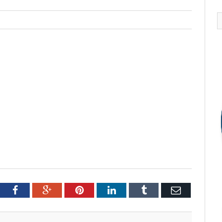
tter
Facebook
Google+
Pinterest
LinkedIn
Tumblr
Email