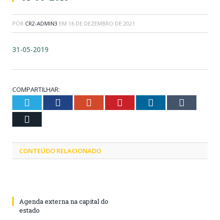
POR
CR2-ADMIN3
EM
16 DE DEZEMBRO DE 2021
31-05-2019
COMPARTILHAR:
Twitter
Facebook
Google+
Pinterest
LinkedIn
Tumblr
Email
CONTEÚDO RELACIONADO
Agenda externa na capital do
estado