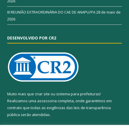
2026
III REUNIÃO EXTRAORDINÁRIA DO CAE DE ANAPU/PA
28 de maio de
2026
DESENVOLVIDO POR CR2
Muito mais que
criar site
ou
sistema para prefeituras
!
Realizamos uma
assessoria
completa, onde garantimos em
contrato que todas as exigências das
leis de transparência
pública
serão atendidas.
Conheça o
PNTP
e o
Radar da Transparência Pública