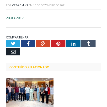
POR
CR2-ADMIN3
EM
16 DE DEZEMBRO DE 2021
24-03-2017
COMPARTILHAR:
Twitter
Facebook
Google+
Pinterest
LinkedIn
Tumblr
Email
CONTEÚDO RELACIONADO