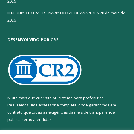
2026
III REUNIÃO EXTRAORDINÁRIA DO CAE DE ANAPU/PA
28 de maio de
2026
DESENVOLVIDO POR CR2
Muito mais que
criar site
ou
sistema para prefeituras
!
Realizamos uma
assessoria
completa, onde garantimos em
contrato que todas as exigências das
leis de transparência
pública
serão atendidas.
Conheça o
PNTP
e o
Radar da Transparência Pública