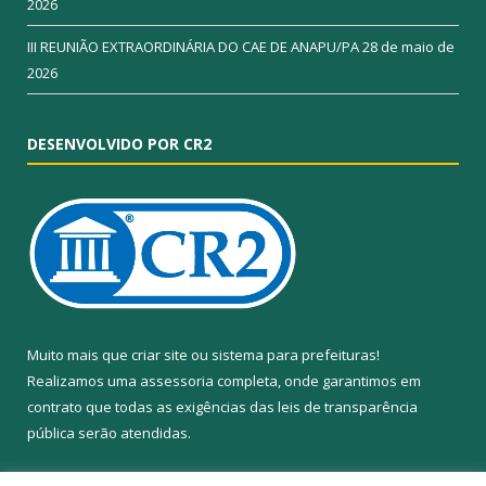
2026
III REUNIÃO EXTRAORDINÁRIA DO CAE DE ANAPU/PA
28 de maio de
2026
DESENVOLVIDO POR CR2
Muito mais que
criar site
ou
sistema para prefeituras
!
Realizamos uma
assessoria
completa, onde garantimos em
contrato que todas as exigências das
leis de transparência
pública
serão atendidas.
Conheça o
PNTP
e o
Radar da Transparência Pública