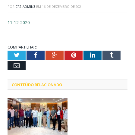
POR
CR2-ADMIN3
EM
16 DE DEZEMBRO DE 2021
11-12-2020
COMPARTILHAR:
Twitter
Facebook
Google+
Pinterest
LinkedIn
Tumblr
Email
CONTEÚDO RELACIONADO