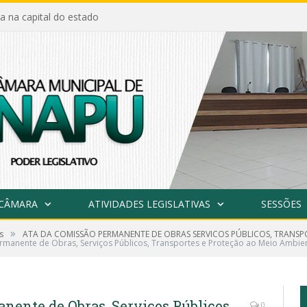
a na capital do estado
 CÂMARA
ATIVIDADES LEGISLATIVAS
SESSÕES
»
s
ATA DA COMISSÃO PERMANENTE DE OBRAS SERVICOS PÚBLICOS, TRANSPO
rmanente de Obras, Serviços Públicos, Transportes e Proteção ao Meio Ambien
nente de Obras, Serviços Públicos,
0