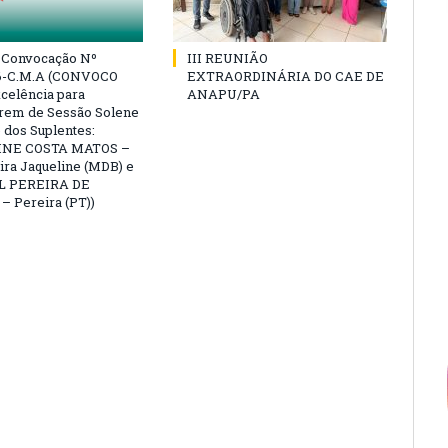
e Convocação Nº
III REUNIÃO
6-C.M.A (CONVOCO
EXTRAORDINÁRIA DO CAE DE
celência para
ANAPU/PA
arem de Sessão Solene
 dos Suplentes:
NE COSTA MATOS –
ra Jaqueline (MDB) e
L PEREIRA DE
 Pereira (PT))