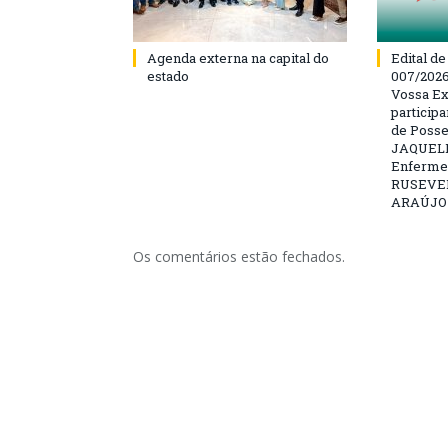
Agenda externa na capital do
Edital d
estado
007/202
Vossa Ex
particip
de Posse
JAQUELI
Enfermei
RUSEVE
ARAÚJO –
Os comentários estão fechados.