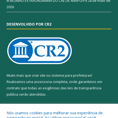
III REUNIÃO EXTRAORDINÁRIA DO CAE DE ANAPU/PA
28 de maio de
2026
DESENVOLVIDO POR CR2
Muito mais que
criar site
ou
sistema para prefeituras
!
Realizamos uma
assessoria
completa, onde garantimos em
contrato que todas as exigências das
leis de transparência
pública
serão atendidas.
Conheça o
PNTP
e o
Radar da Transparência Pública
Nós usamos cookies para melhorar sua experiência de
navegação no portal. Ao utilizar nosso portal, você