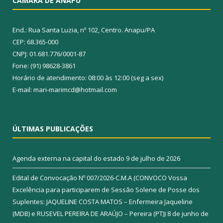
CÂMARA DE ANAPU
End.: Rua Santa Luzia, nº 102, Centro. Anapu/PA
CEP: 68.365-000
CNPJ: 01.681.776/0001-87
Fone: (91) 98628-3861
Horário de atendimento: 08:00 às 12:00 (seg a sex)
E-mail: mari-marimcd@hotmail.com
ÚLTIMAS PUBLICAÇÕES
Agenda externa na capital do estado
9 de julho de 2026
Edital de Convocação Nº 007/2026-C.M.A (CONVOCO Vossa
Excelência para participarem de Sessão Solene de Posse dos
Suplentes: JAQUELINE COSTA MATOS – Enfermeira Jaqueline
(MDB) e RUSEVEL PEREIRA DE ARAÚJO – Pereira (PT))
8 de junho de