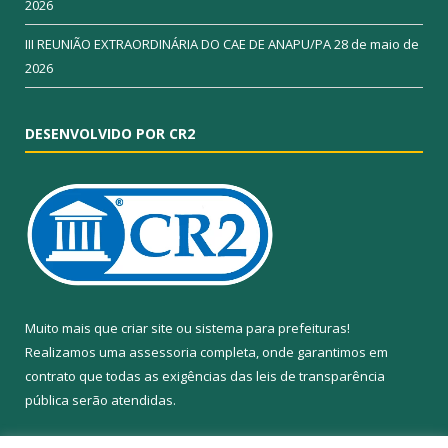
2026
III REUNIÃO EXTRAORDINÁRIA DO CAE DE ANAPU/PA
28 de maio de
2026
DESENVOLVIDO POR CR2
Muito mais que
criar site
ou
sistema para prefeituras
!
Realizamos uma
assessoria
completa, onde garantimos em
contrato que todas as exigências das
leis de transparência
pública
serão atendidas.
Conheça o
PNTP
e o
Radar da Transparência Pública