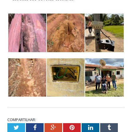
COMPARTILHAR:
Twitter
Facebook
Google+
Pinterest
LinkedIn
Tumblr