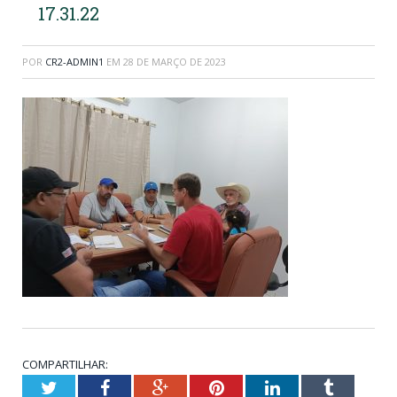
17.31.22
POR
CR2-ADMIN1
EM
28 DE MARÇO DE 2023
COMPARTILHAR:
Twitter
Facebook
Google+
Pinterest
LinkedIn
Tumblr