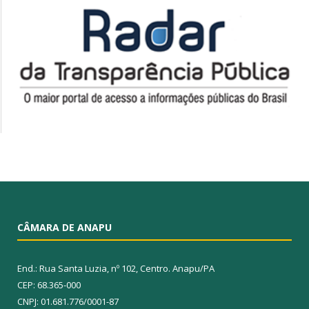
CÂMARA DE ANAPU
End.: Rua Santa Luzia, nº 102, Centro. Anapu/PA
CEP: 68.365-000
CNPJ: 01.681.776/0001-87