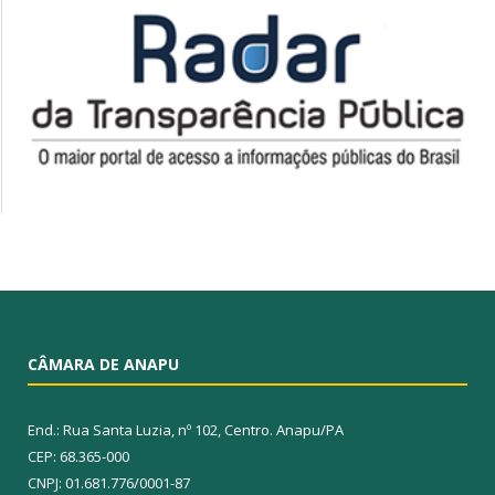
CÂMARA DE ANAPU
End.: Rua Santa Luzia, nº 102, Centro. Anapu/PA
CEP: 68.365-000
CNPJ: 01.681.776/0001-87