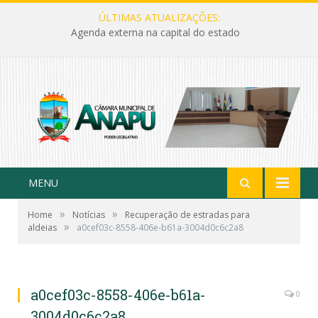
ÚLTIMAS ATUALIZAÇÕES:
Agenda externa na capital do estado
MENU
»
»
Home
Notícias
Recuperação de estradas para
»
aldeias
a0cef03c-8558-406e-b61a-3004d0c6c2a8
a0cef03c-8558-406e-b61a-
0
3004d0c6c2a8