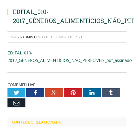
EDITAL_010-
2017_GÊNEROS_ALIMENTÍCIOS_NÃO_PERE
POR
CR2-ADMIN3
EM
17 DE DEZEMBRO DE 2021
EDITAL_010-
2017_GÊNEROS_ALIMENTÍCIOS_NÃO_PERECÍVEIS_pdf_assinado
COMPARTILHAR:
Twitter
Facebook
Google+
Pinterest
LinkedIn
Tumblr
Email
CONTEÚDO RELACIONADO