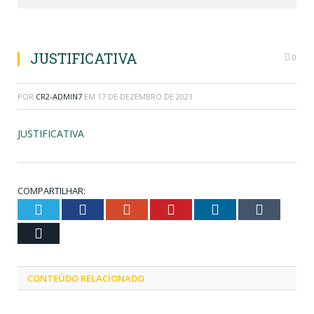
JUSTIFICATIVA
0
POR
CR2-ADMIN7
EM
17 DE DEZEMBRO DE 2021
JUSTIFICATIVA
COMPARTILHAR:
Twitter
Facebook
Google+
Pinterest
LinkedIn
Tumblr
Email
CONTEÚDO RELACIONADO