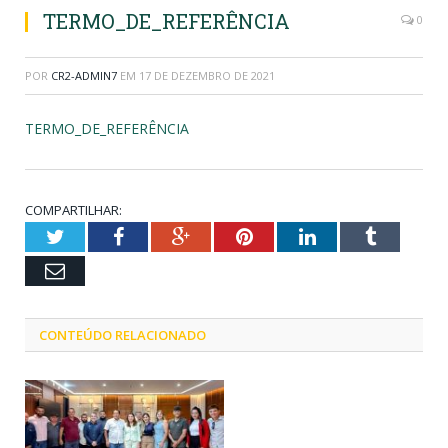
TERMO_DE_REFERÊNCIA
0
POR
CR2-ADMIN7
EM
17 DE DEZEMBRO DE 2021
TERMO_DE_REFERÊNCIA
COMPARTILHAR:
Twitter
Facebook
Google+
Pinterest
LinkedIn
Tumblr
Email
CONTEÚDO RELACIONADO