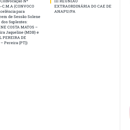
e Convocação Nº
III REUNIÃO
6-C.M.A (CONVOCO
EXTRAORDINÁRIA DO CAE DE
celência para
ANAPU/PA
arem de Sessão Solene
 dos Suplentes:
NE COSTA MATOS –
ra Jaqueline (MDB) e
L PEREIRA DE
 Pereira (PT))