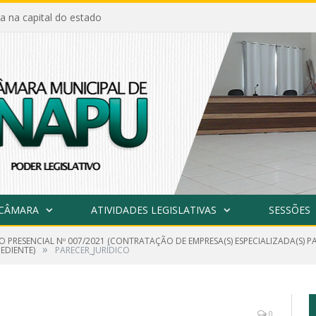
a na capital do estado
 CÂMARA
ATIVIDADES LEGISLATIVAS
SESSÕES
O PRESENCIAL Nº 007/2021 (CONTRATAÇÃO DE EMPRESA(S) ESPECIALIZADA(S) 
»
EDIENTE)
PARECER_JURÍDICO
0