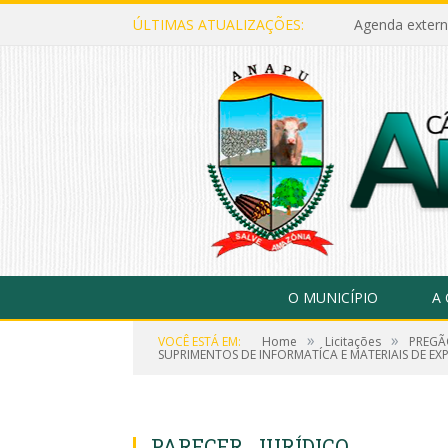
ÚLTIMAS ATUALIZAÇÕES:
Agenda extern
O MUNICÍPIO
A
»
»
VOCÊ ESTÁ EM:
Home
Licitações
PREGÃ
SUPRIMENTOS DE INFORMATÍCA E MATERIAIS DE EXP
PARECER_JURÍDICO