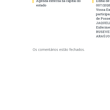
Agenda externa na capital do
Edital d
estado
007/202
Vossa Ex
particip
de Posse
JAQUELI
Enfermei
RUSEVE
ARAÚJO –
Os comentários estão fechados.