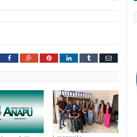
tter
Facebook
Google+
Pinterest
LinkedIn
Tumblr
Email