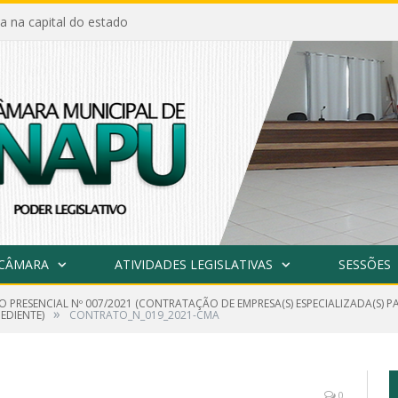
a na capital do estado
 CÂMARA
ATIVIDADES LEGISLATIVAS
SESSÕES
O PRESENCIAL Nº 007/2021 (CONTRATAÇÃO DE EMPRESA(S) ESPECIALIZADA(S) 
»
EDIENTE)
CONTRATO_N_019_2021-CMA
0