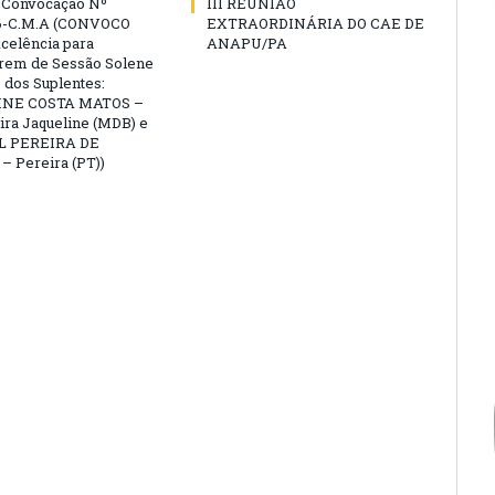
e Convocação Nº
III REUNIÃO
6-C.M.A (CONVOCO
EXTRAORDINÁRIA DO CAE DE
celência para
ANAPU/PA
arem de Sessão Solene
 dos Suplentes:
NE COSTA MATOS –
ra Jaqueline (MDB) e
L PEREIRA DE
 Pereira (PT))