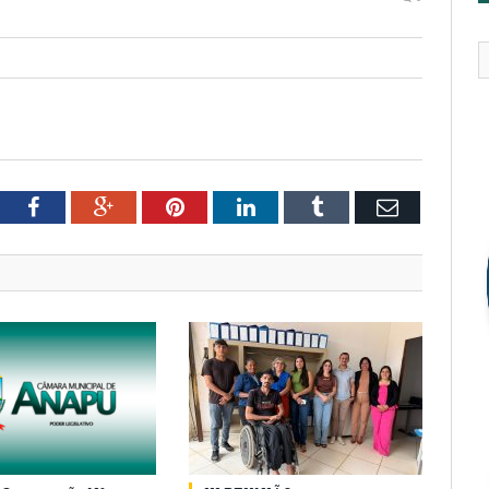
tter
Facebook
Google+
Pinterest
LinkedIn
Tumblr
Email