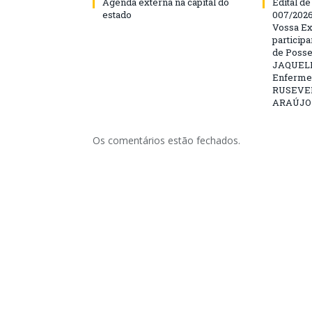
Agenda externa na capital do
Edital d
estado
007/202
Vossa Ex
particip
de Posse
JAQUELI
Enfermei
RUSEVE
ARAÚJO –
Os comentários estão fechados.