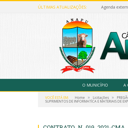
ÚLTIMAS ATUALIZAÇÕES:
Agenda extern
O MUNICÍPIO
A
»
»
VOCÊ ESTÁ EM:
Home
Licitações
PREGÃ
SUPRIMENTOS DE INFORMATÍCA E MATERIAIS DE EXP
CONTRATO_N_019_2021-CMA